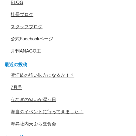
BLOG
社長ブログ
スタッフブログ
公式Facebookページ
月刊ANAGO王
最近の投稿
滝汗族の強い味方になるか！？
7月号
うなぎの匂いが漂う日
海自のイベントに行ってきました！
海昇社内天ぷら昼食会