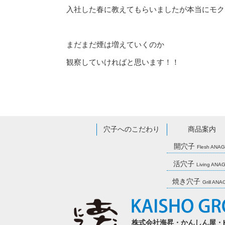
入社した春に教えてもらいましたが本当にモク
まだまだ煙は増えていくのか
観察していければと思います！！
穴子へのこだわり
商品案内
開穴子
Flesh ANA
活穴子
Living ANA
焼き穴子
Grill AN
株式会社海昇・かんしん屋・KAISH