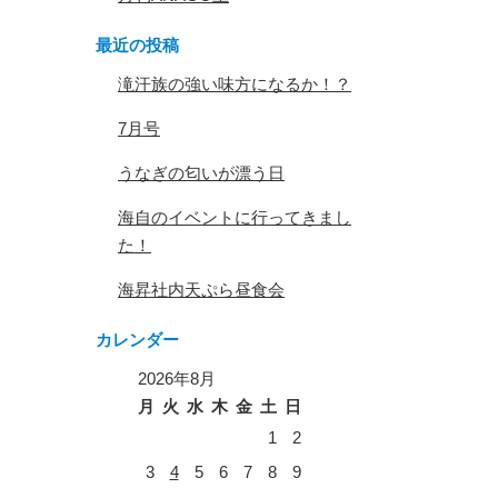
最近の投稿
滝汗族の強い味方になるか！？
7月号
うなぎの匂いが漂う日
海自のイベントに行ってきまし
た！
海昇社内天ぷら昼食会
カレンダー
2026年8月
月
火
水
木
金
土
日
1
2
3
4
5
6
7
8
9