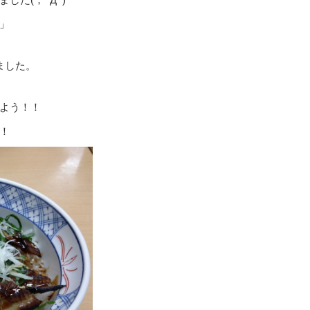
」
ました。
よう！！
！