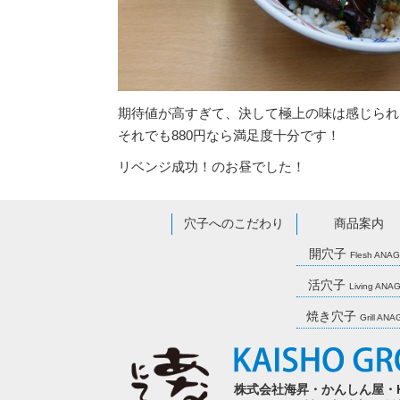
期待値が高すぎて、決して極上の味は感じられ
それでも880円なら満足度十分です！
リベンジ成功！のお昼でした！
穴子へのこだわり
商品案内
開穴子
Flesh ANA
活穴子
Living ANA
焼き穴子
Grill AN
株式会社海昇・かんしん屋・KAISH