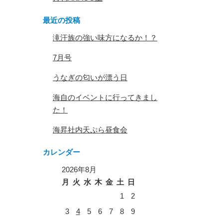
最近の投稿
滝汗族の強い味方になるか！？
7月号
うなぎの匂いが漂う日
海自のイベントに行ってきまし
た！
海昇社内天ぷら昼食会
カレンダー
2026年8月
月
火
水
木
金
土
日
1
2
3
4
5
6
7
8
9