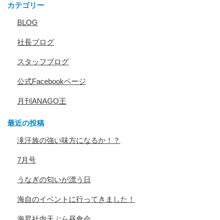
カテゴリー
BLOG
社長ブログ
スタッフブログ
公式Facebookページ
月刊ANAGO王
最近の投稿
滝汗族の強い味方になるか！？
7月号
うなぎの匂いが漂う日
海自のイベントに行ってきました！
海昇社内天ぷら昼食会