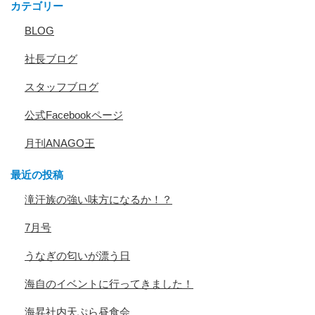
カテゴリー
BLOG
社長ブログ
スタッフブログ
公式Facebookページ
月刊ANAGO王
最近の投稿
滝汗族の強い味方になるか！？
7月号
うなぎの匂いが漂う日
海自のイベントに行ってきました！
海昇社内天ぷら昼食会