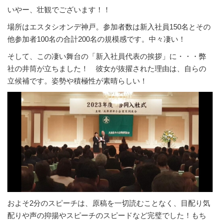
いやー、壮観でございます！！
場所はエスタシオンデ神戸。参加者数は新入社員150名とその
他参加者100名の合計200名の規模感です。中々凄い！
そして、この凄い舞台の「新入社員代表の挨拶」に・・・弊
社の井筒が立ちました！ 彼女が抜擢された理由は、自らの
立候補です。姿勢や積極性が素晴らしい！
およそ2分のスピーチは、原稿を一切読むことなく、目配り気
配りや声の抑揚やスピーチのスピードなど完璧でした！もち