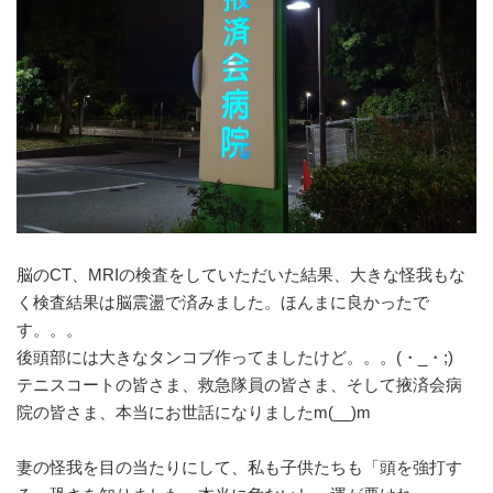
脳のCT、MRIの検査をしていただいた結果、大きな怪我もな
く検査結果は脳震盪で済みました。ほんまに良かったで
す。。。
後頭部には大きなタンコブ作ってましたけど。。。(・_・;)
テニスコートの皆さま、救急隊員の皆さま、そして掖済会病
院の皆さま、本当にお世話になりましたm(__)m
妻の怪我を目の当たりにして、私も子供たちも「頭を強打す