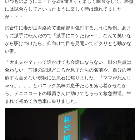
いつものようにコートを2時間借りて楽しく練習をして、終盤
には試合をしてといったように楽しく時は流れてました
が・・・。
試合中に妻が足を絡めて後頭部を強打するように転倒。あま
りに派手に転んだので「派手にコケたね〜！」なんて笑いな
がら駆けつけたら、仰向けで目を見開いてピクリとも動かな
い妻。
「大丈夫か？」って話かけても会話にならない、眼の焦点は
合わない。前後の記憶どころか息子たちの名前や、自分の年
齢すら言えない現状には流石に焦りました。「ママが死んじ
ゃう。。。」とパニック気味の息子たちを落ち着かせなが
ら、テニスコートの職員さんに助けてもらって救急搬送。生
まれて初めて救急車に乗りました。