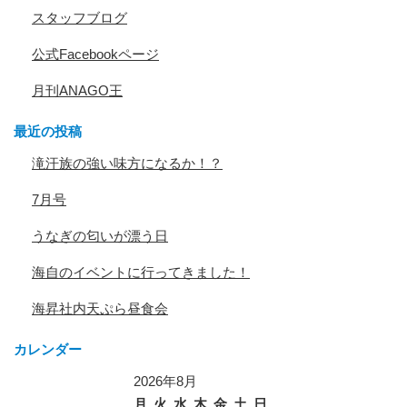
スタッフブログ
公式Facebookページ
月刊ANAGO王
最近の投稿
滝汗族の強い味方になるか！？
7月号
うなぎの匂いが漂う日
海自のイベントに行ってきました！
海昇社内天ぷら昼食会
カレンダー
2026年8月
月
火
水
木
金
土
日