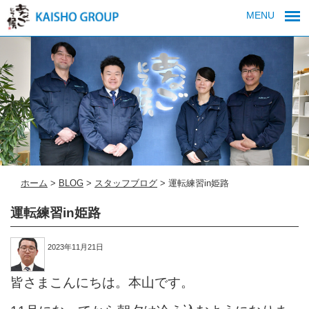
MENU
ホーム
>
BLOG
>
スタッフブログ
>
運転練習in姫路
運転練習in姫路
2023年11月21日
皆さまこんにちは。本山です。